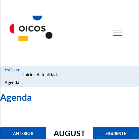
Estás en...
Ruta
Inicio
Actualidad
Agenda
de
navegación
Agenda
AUGUST
ANTERIOR
SIGUIENTE