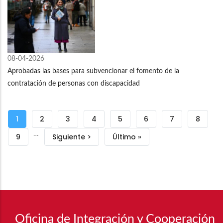
08-04-2026
Aprobadas las bases para subvencionar el fomento de la
contratación de personas con discapacidad
Paginación
Página
1
Página
2
Página
3
Página
4
Página
5
Página
6
Página
7
Página
8
…
actual
Página
9
Siguiente
Siguiente >
Última
Último »
página
página
Oficina de Integración y Cooperación