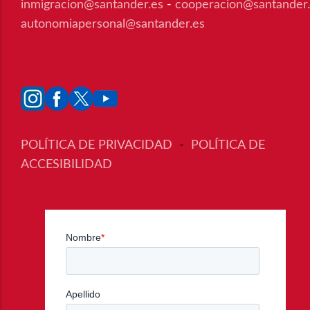
inmigracion@santander.es
-
cooperacion@santander
autonomiapersonal@santander.es
POLÍTICA DE PRIVACIDAD
-
POLÍTICA DE
ACCESIBILIDAD