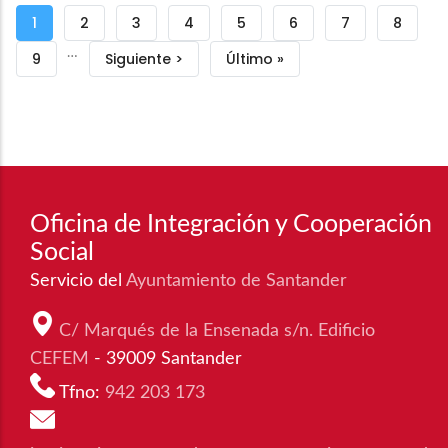
Paginación
Página
1
Página
2
Página
3
Página
4
Página
5
Página
6
Página
7
Página
8
…
actual
Página
9
Siguiente
Siguiente >
Última
Último »
página
página
Oficina de Integración y Cooperación
Social
Servicio del
Ayuntamiento de Santander
C/ Marqués de la Ensenada s/n. Edificio
CEFEM
- 39009 Santander
Tfno:
942 203 173