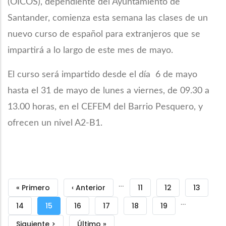
(OICOS), dependiente del Ayuntamiento de
Santander, comienza esta semana las clases de un
nuevo curso de español para extranjeros que se
impartirá a lo largo de este mes de mayo.
El curso será impartido desde el día 6 de mayo
hasta el 31 de mayo de lunes a viernes, de 09.30 a
13.00 horas, en el CEFEM del Barrio Pesquero, y
ofrecen un nivel A2-B1.
Paginación
…
Primera
« Primero
Página
‹ Anterior
Página
11
Página
12
Página
13
…
página
anterior
Página
14
Página
15
Página
16
Página
17
Página
18
Página
19
actual
Siguiente
Siguiente >
Última
Último »