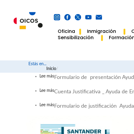
Oficina
Inmigración
C
Main
Sensibilización
Formació
Navigation
Estás en...
Ruta
Inicio
Lee más
sobre
Formulario de presentación Ayu
de
Formulario
navegación
Lee más
sobre
de
Cuenta Justificativa _ Ayuda de 
Cuenta
presentación
Lee más
sobre
Justificativa
Formulario de justificación Ayu
Ayuda
Formulario
_
de
de
Ayuda
Emergencia
justificación
de
y