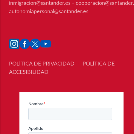
inmigracion@santander.es
-
cooperacion@santander
autonomiapersonal@santander.es
POLÍTICA DE PRIVACIDAD
-
POLÍTICA DE
ACCESIBILIDAD