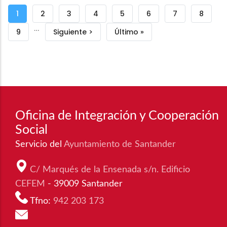
Paginación
Página
1
Página
2
Página
3
Página
4
Página
5
Página
6
Página
7
Página
8
…
actual
Página
9
Siguiente
Siguiente >
Última
Último »
página
página
Oficina de Integración y Cooperación
Social
Servicio del
Ayuntamiento de Santander
C/ Marqués de la Ensenada s/n. Edificio
CEFEM
- 39009 Santander
Tfno:
942 203 173