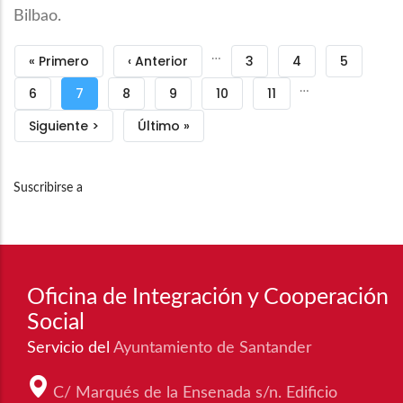
Bilbao.
Paginación
…
Primera
« Primero
Página
‹ Anterior
Página
3
Página
4
Página
5
…
página
anterior
Página
6
Página
7
Página
8
Página
9
Página
10
Página
11
actual
Siguiente
Siguiente >
Última
Último »
página
página
Suscribirse a
Oficina de Integración y Cooperación
Social
Servicio del
Ayuntamiento de Santander
C/ Marqués de la Ensenada s/n. Edificio