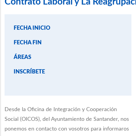
Contrato Laboral y La Reagrupac
DESARROLLO
CONV
_
DE
COOPERACIÓN
CONV
PROYECTOS
2025
COOPERACIÓN
DE
FECHA INICIO
2025
COOPERACION
AL
FECHA FIN
DESARROLLO
ÁREAS
INSCRÍBETE
Desde la Oficina de Integración y Cooperación
Social (OICOS), del Ayuntamiento de Santander, nos
ponemos en contacto con vosotros para informaros