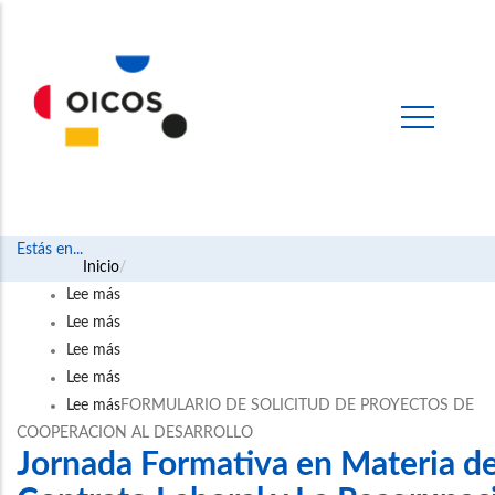
Estás en...
Ruta
Inicio
Lee más
sobre
de
Lee más
EXTRACTO
sobre
navegación
Lee más
DE
ANEXO
sobre
Lee más
LA
3_
ANEXO
sobre
Lee más
CONVOCATORIA
PRESUPUESTO_
2_
ANEXO
sobre
FORMULARIO DE SOLICITUD DE PROYECTOS DE
COOPERACION AL DESARROLLO
2025_
CONV
PROYECTOS
1_
FORMULARIO
Jornada Formativa en Materia de
COOPERACIÓN
COOPERACIÓN
DE
ENTIDADES
DE
AL
2025
CONTINUIDAD_
ASOCIADAS
SOLICITUD