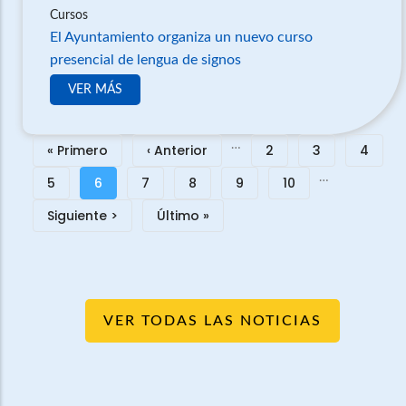
Cursos
El Ayuntamiento organiza un nuevo curso
presencial de lengua de signos
VER MÁS
Paginación
…
Primera
« Primero
Página
‹ Anterior
Página
2
Página
3
Página
4
…
página
anterior
Página
5
Página
6
Página
7
Página
8
Página
9
Página
10
actual
Siguiente
Siguiente >
Última
Último »
página
página
VER TODAS LAS NOTICIAS