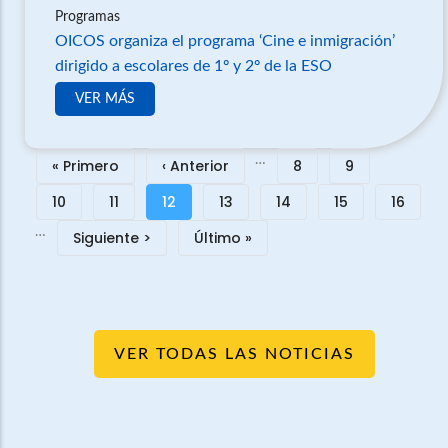
Programas
OICOS organiza el programa ‘Cine e inmigración’
dirigido a escolares de 1º y 2º de la ESO
VER MÁS
Pagination
…
First
« Primero
Previous
‹ Anterior
Page
8
Page
9
page
page
Page
10
Page
11
Current
12
Page
13
Page
14
Page
15
Page
16
…
page
Next
Siguiente >
Last
Último »
page
page
VER TODAS LAS NOTICIAS