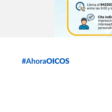
#Ahora
OICOS