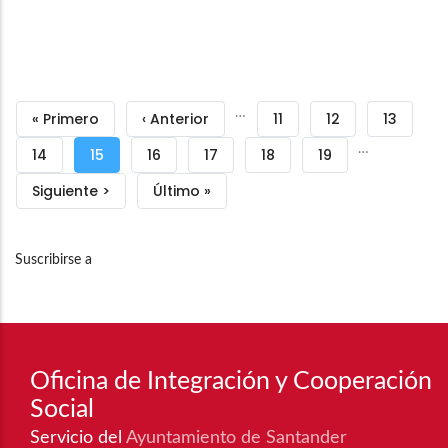
Paginación
…
Primera
« Primero
Página
‹ Anterior
Página
11
Página
12
Página
13
…
página
anterior
Página
14
Página
15
Página
16
Página
17
Página
18
Página
19
actual
Siguiente
Siguiente >
Última
Último »
página
página
Suscribirse a
Oficina de Integración y Cooperación
Social
Servicio del
Ayuntamiento de Santander