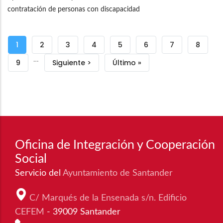
contratación de personas con discapacidad
Paginación
Página
1
Página
2
Página
3
Página
4
Página
5
Página
6
Página
7
Página
8
…
actual
Página
9
Siguiente
Siguiente >
Última
Último »
página
página
Oficina de Integración y Cooperación
Social
Servicio del
Ayuntamiento de Santander
C/ Marqués de la Ensenada s/n. Edificio
CEFEM
- 39009 Santander