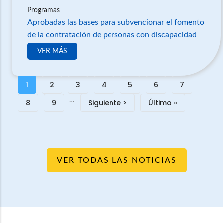
Programas
Aprobadas las bases para subvencionar el fomento
de la contratación de personas con discapacidad
VER MÁS
Paginación
Página
1
Página
2
Página
3
Página
4
Página
5
Página
6
Página
7
…
actual
Página
8
Página
9
Siguiente
Siguiente >
Última
Último »
página
página
VER TODAS LAS NOTICIAS