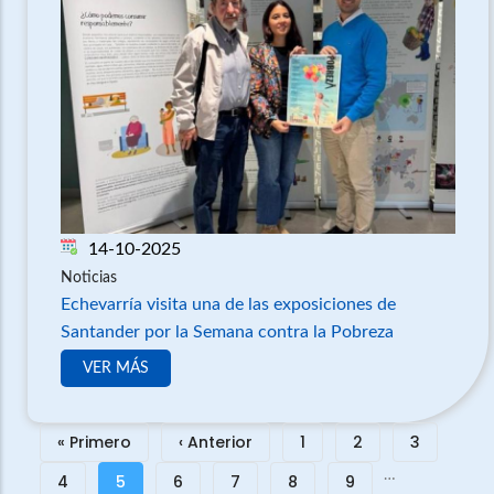
14-10-2025
Noticias
Echevarría visita una de las exposiciones de
Santander por la Semana contra la Pobreza
VER MÁS
Paginación
Primera
« Primero
Página
‹ Anterior
Página
1
Página
2
Página
3
…
página
anterior
Página
4
Página
5
Página
6
Página
7
Página
8
Página
9