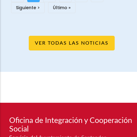
actual
Siguiente
Siguiente >
Última
Último »
página
página
VER TODAS LAS NOTICIAS
Oficina de Integración y Cooperación
Social