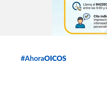
#Ahora
OICOS