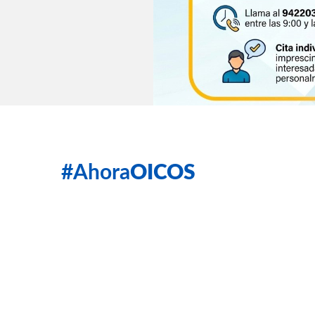
#Ahora
OICOS